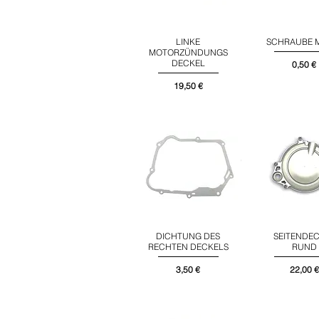
LINKE
SCHRAUBE 
Schnellansicht
Schnellans
MOTORZÜNDUNGS
DECKEL
Preis
0,50 €
Preis
19,50 €
DICHTUNG DES
SEITENDE
Schnellansicht
Schnellans
RECHTEN DECKELS
RUND
Preis
Preis
3,50 €
22,00 €