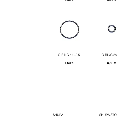
O-RING 44×2,5
O-RING 8×
Schnellansicht
Schnellans
Preis
Preis
1,50 €
0,80 €
SHUPA
SHUPA STO