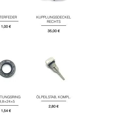
LTERFEDER
KUPPLUNGSDECKEL
nellansicht
Schnellansicht
RECHTS
Preis
1,00 €
Preis
35,00 €
HTUNGSRING
ÖLPEILSTAB, KOMPL.
nellansicht
Schnellansicht
3,8×24×5
Preis
2,80 €
Preis
1,54 €