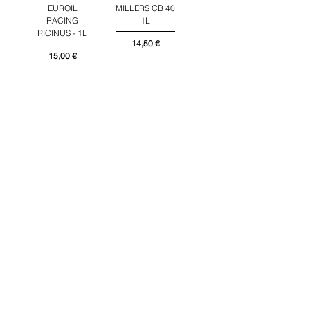
EUROIL
MILLERS CB 40
RACING
1L
RICINUS - 1L
Preis
14,50 €
Preis
15,00 €
SHUPA
ÜBER UNS
MOTORRÄDER
MOTOREN
KONTAKT
SHUPA STORE