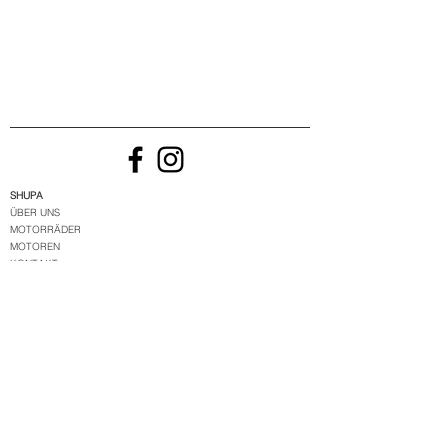
SHUPA
ÜBER UNS
MOTORRÄDER
MOTOREN
KONTAKT
SHUPA STORE
ALLE TEILE
TERMS & CONDITIONS