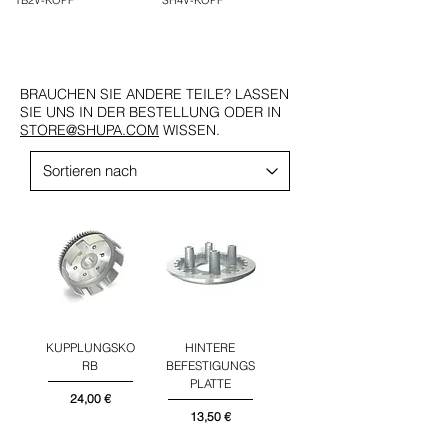
TB2V-KOPF
SH4V-KOPF
BRAUCHEN SIE ANDERE TEILE? LASSEN
SIE UNS IN DER BESTELLUNG ODER IN
STORE@SHUPA.COM
WISSEN.
KUPPLUNGSKO
HINTERE
RB
BEFESTIGUNGS
PLATTE
Preis
24,00 €
Preis
13,50 €