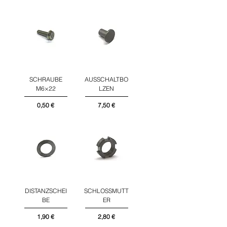
SCHRAUBE
AUSSCHALTBO
M6×22
LZEN
Preis
Preis
0,50 €
7,50 €
DISTANZSCHEI
SCHLOSSMUTT
BE
ER
Preis
Preis
1,90 €
2,80 €