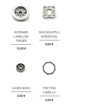
INTERNER
DRUCKKUPPLU
LAMELLEN
NGSDECKEL
TRÄGER
Preis
8,00 €
Preis
15,50 €
LAGER (6000)
FRICTION
LAMELLE
Preis
3,50 €
Preis
4,00 €