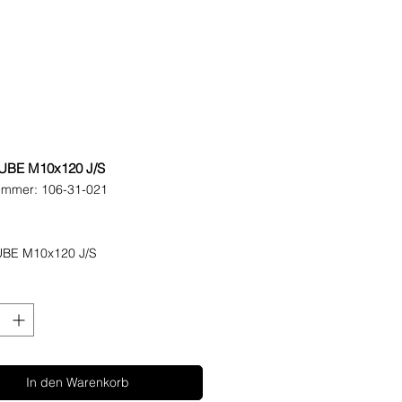
BE M10x120 J/S
nummer: 106-31-021
eis
BE M10x120 J/S
In den Warenkorb