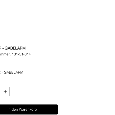
R - GABELARM
nummer: 101-51-014
eis
 - GABELARM
In den Warenkorb