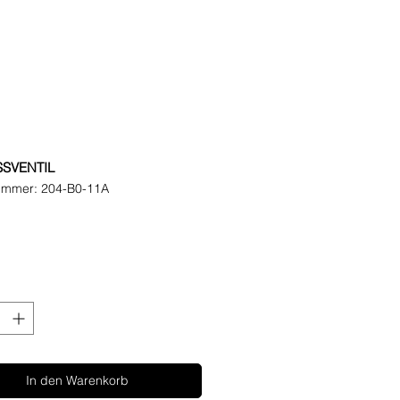
SVENTIL
nummer: 204-B0-11A
reis
In den Warenkorb