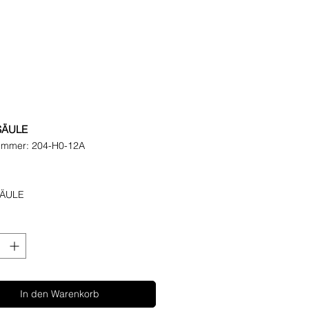
SÄULE
nummer: 204-H0-12A
eis
ÄULE
In den Warenkorb